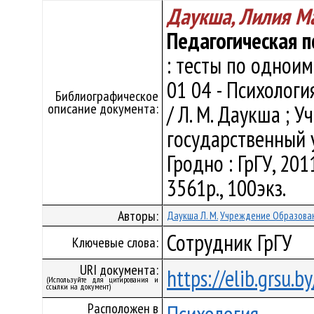
Даукша, Лилия М
Педагогическая п
: тесты по одноим
01 04 - Психологи
Библиографическое
описание документа:
/ Л. М. Даукша ; 
государственный 
Гродно : ГрГУ, 201
3561р., 100экз.
Авторы:
Даукша Л. М.
Учреждение Образован
Сотрудник ГрГУ
Ключевые слова:
URI документа:
https://elib.grsu.b
(Используйте для цитирования и
ссылки на документ)
Расположен в