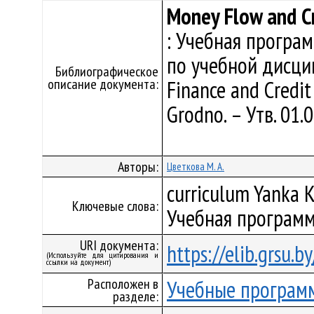
Money Flow and C
: Учебная програ
по учебной дисци
Библиографическое
описание документа:
Finance and Credit
Grodno. – Утв. 01
Авторы:
Цветкова М. А.
curriculum Yanka K
Ключевые слова:
Учебная программ
URI документа:
https://elib.grsu.
(Используйте для цитирования и
ссылки на документ)
Расположен в
Учебные програм
разделе: