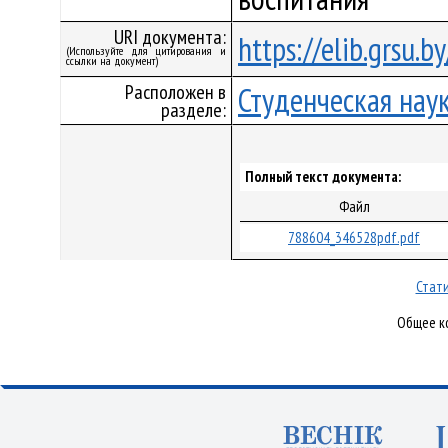
URI документа:
https://elib.grsu.
(Используйте для цитирования и
ссылки на документ)
Расположен в
Студенческая нау
разделе:
Полный текст документа:
Файл
788604_346528pdf.pdf
Стати
Общее ко