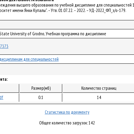
реждения высшего образования по учебной дисциплине для специальностей 1
итет имени Янки Купалы". – Утв. 01.07.22. – 2022. – УД-2022_ФП_з/о-179.
 State University of Grodno, Учебная программа по дисциплине
/87373
дисциплинам для специальностей
нта:
Размер(мб)
Количество страниц
df
0.1
14
Статистика по документу
Общее количество загрузок: 142