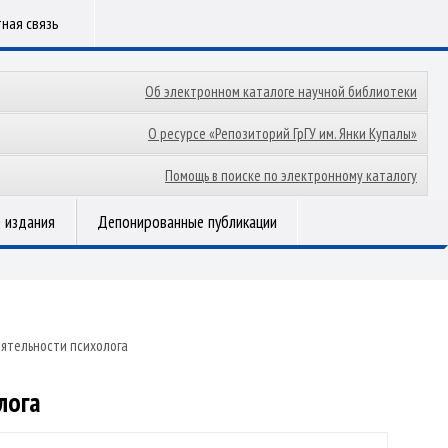
ная связь
Об электронном каталоге научной библиотеки
О ресурсе «Репозиторий ГрГУ им. Янки Купалы»
Помощь в поиске по электронному каталогу
 издания
Депонированные публикации
ятельности психолога
лога