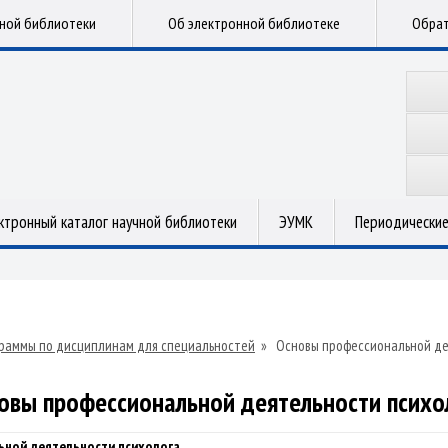
чной библиотеки
Об электронной библиотеке
Обрат
ктронный каталог научной библиотеки
ЭУМК
Периодические
раммы по дисциплинам для специальностей
»
Основы профессиональной де
овы профессиональной деятельности психо
ьной деятельности психолога