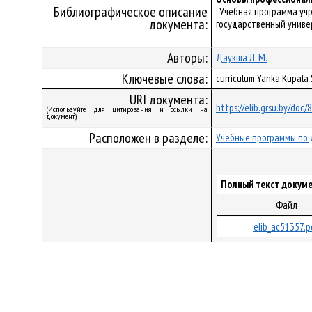
Библиографическое описание
: Учебная программа уч
документа:
государственный универс
Авторы:
Даукша Л. М.
Ключевые слова:
curriculum Yanka Kupala
URI документа:
https://elib.grsu.by/doc
(Используйте для цитирования и ссылки на
документ)
Расположен в разделе:
Учебные программы по 
Полный текст докуме
Файл
elib_ac51357.p