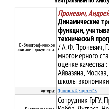
нейтральный по Хиксу
Проневич, Андре
Динамические тр
функции, учитыв
технический прог
Библиографическое
/ А. Ф. Проневич, 
описание документа:
многомерного ста
оценке качества : 
Айвазяна, Москва, 
школы экономики, 
Авторы:
Проневич А. Ф.
Хацкевич Г. А.
Сотрудник ГрГУ, 
Кобба-Дугласа, Н
Ключевые слова: