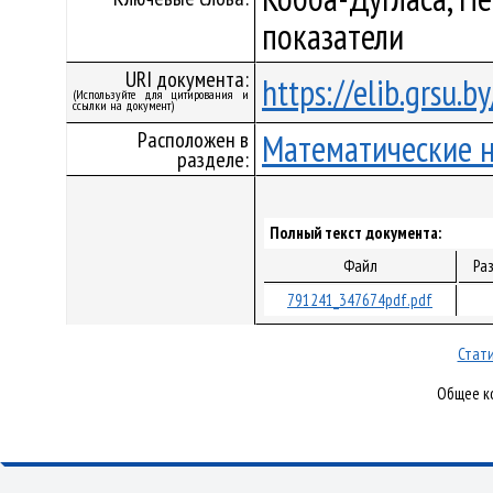
показатели
URI документа:
https://elib.grsu.
(Используйте для цитирования и
ссылки на документ)
Расположен в
Математические 
разделе:
Полный текст документа:
Файл
Ра
791241_347674pdf.pdf
Стати
Общее ко