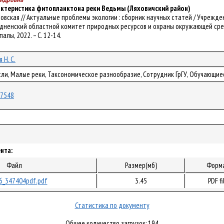
ктеристика фитопланктона реки Ведьмы (Ляховичский район)
рибыловская // Актуальные проблемы экологии : сборник научных статей / Учре
дненский областной комитет природных ресурсов и охраны окружающей среды ; гл.
палы, 2022. – С. 12-14.
 Н. С.
ли, Малые реки, Таксономическое разнообразие, Сотрудник ГрГУ, Обучающиес
/87548
нта:
Файл
Размер(мб)
Форм
6_347404pdf.pdf
3.45
PDF fi
Статистика по документу
Общее количество загрузок: 194