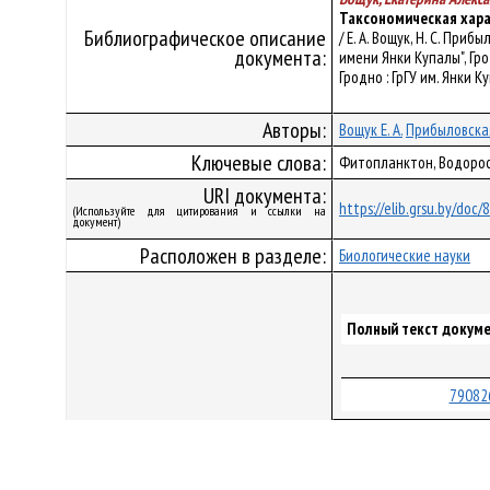
Таксономическая хара
Библиографическое описание
/ Е. А. Вощук, Н. С. П
документа:
имени Янки Купалы", Гро
Гродно : ГрГУ им. Янки Ку
Авторы:
Вощук Е. А.
Прибыловская
Ключевые слова:
Фитопланктон, Водорос
URI документа:
https://elib.grsu.by/doc
(Используйте для цитирования и ссылки на
документ)
Расположен в разделе:
Биологические науки
Полный текст докуме
79082