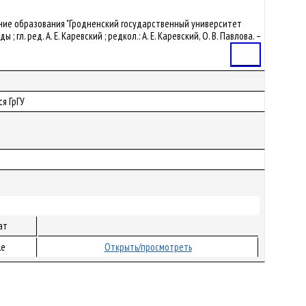
ждение образования "Гродненский государственный университет
 ред. А. Е. Каревский ; редкол.: А. Е. Каревский, О. В. Павлова. –
Статья
я ГрГУ
ат
le
Открыть/просмотреть