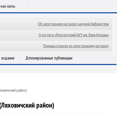
ная связь
Об электронном каталоге научной библиотеки
О ресурсе «Репозиторий ГрГУ им. Янки Купалы»
Помощь в поиске по электронному каталогу
 издания
Депонированные публикации
ховичский район)
(Ляховичский район)