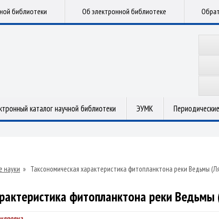
чной библиотеки
Об электронной библиотеке
Обрат
ктронный каталог научной библиотеки
ЭУМК
Периодические
е науки
»
Таксономическая характеристика фитопланктона реки Ведьмы (Ля
рактеристика фитопланктона реки Ведьмы 
андровна