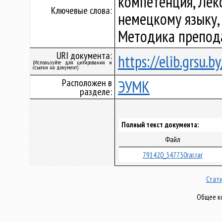
компетенция, Лек
Ключевые слова:
немецкому языку,
Методика препода
URI документа:
https://elib.grsu.
(Используйте для цитирования и
ссылки на документ)
Расположен в
ЭУМК
разделе:
Полный текст документа:
Файл
791420_347730rar.rar
Стати
Общее ко