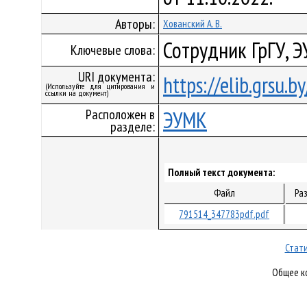
Авторы:
Хованский А. В.
Сотрудник ГрГУ, Э
Ключевые слова:
URI документа:
https://elib.grsu.
(Используйте для цитирования и
ссылки на документ)
Расположен в
ЭУМК
разделе:
Полный текст документа:
Файл
Ра
791514_347783pdf.pdf
Стати
Общее ко