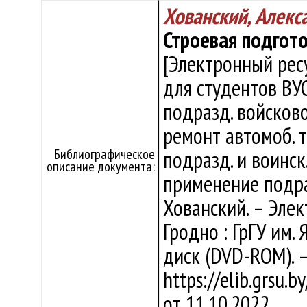
Хованский, Алекс
Строевая подгот
[Электронный рес
для студентов ВУ
подразд. войсково
ремонт автомоб. 
Библиографическое
подразд. и воинск
описание документа:
применение подраз
Хованский. – Электр
Гродно : ГрГУ им. 
диск (DVD-ROM). 
https://elib.grsu.
от 11.10.2022.