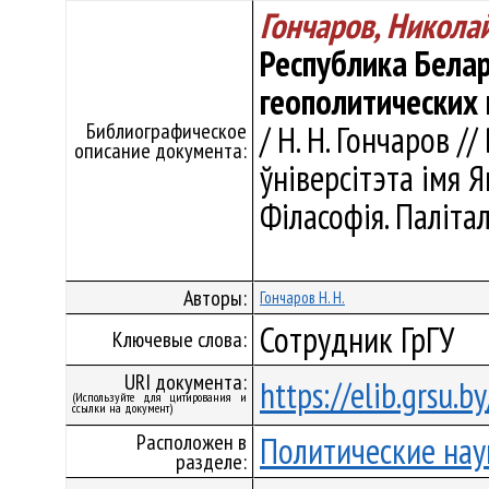
Гончаров, Никола
Республика Белар
геополитических
Библиографическое
/ Н. Н. Гончаров /
описание документа:
ўніверсітэта імя Ян
Філасофія. Палітал
Авторы:
Гончаров Н. Н.
Сотрудник ГрГУ
Ключевые слова:
URI документа:
https://elib.grsu.
(Используйте для цитирования и
ссылки на документ)
Расположен в
Политические нау
разделе: