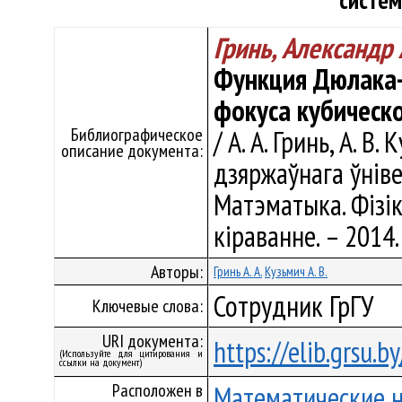
систем
Гринь, Александр
Функция Дюлака-
фокуса кубическ
Библиографическое
/ А. А. Гринь, А. В
описание документа:
дзяржаўнага ўнівер
Матэматыка. Фізік
кіраванне. – 2014.
Авторы:
Гринь А. А.
Кузьмич А. В.
Сотрудник ГрГУ
Ключевые слова:
URI документа:
https://elib.grsu.
(Используйте для цитирования и
ссылки на документ)
Расположен в
Математические 