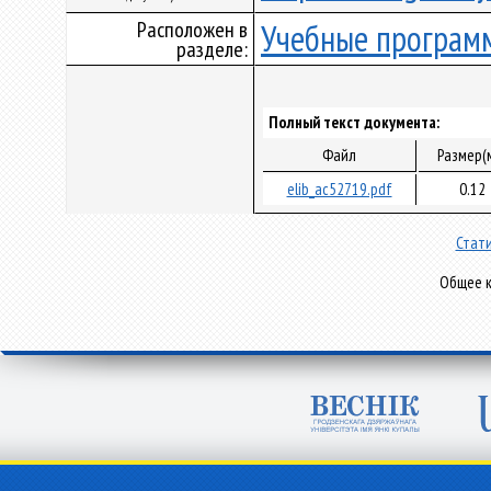
Расположен в
Учебные програм
разделе:
Полный текст документа:
Файл
Размер(
elib_ac52719.pdf
0.12
Стати
Общее к