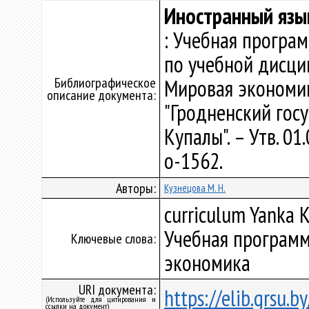
Иностранный язы
: Учебная програ
по учебной дисци
Библиографическое
Мировая экономик
описание документа:
"Гродненский гос
Купалы". – Утв. 0
о-1562.
Авторы:
Кузнецова М. Н.
curriculum Yanka K
Учебная программ
Ключевые слова:
экономика
URI документа:
https://elib.grsu.
(Используйте для цитирования и
ссылки на документ)