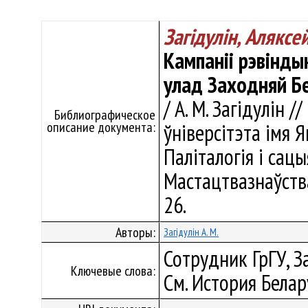
Загідулін, Аляксе
Кампаніі рэвінды
улад Заходняй Бе
/ А. М. Загідулін 
Библиографическое
описание документа:
ўніверсітэта імя Я
Паліталогія і сацы
Мастацтвазнаўства.
26.
Авторы:
Загідулін А. М.
Сотрудник ГрГУ, З
Ключевые слова:
См. История Белар