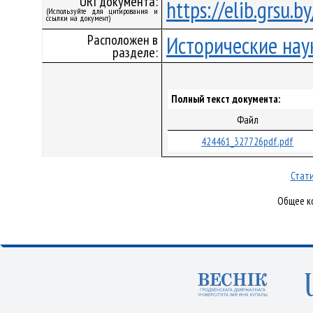
URI документа:
https://elib.grsu.
(Используйте для цитирования и
ссылки на документ)
Расположен в
Исторические нау
разделе:
Полный текст документа:
Файл
424461_327726pdf.pdf
Стати
Общее ко