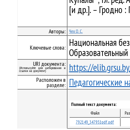
[и др.]. – Гродно :
Авторы:
Чех О. С.
Национальная без
Ключевые слова:
Образовательный 
URI документа:
https://elib.grsu.
(Используйте для цитирования и
ссылки на документ)
Расположен в
Педагогические н
разделе:
Полный текст документа:
Файл
Ра
792149_347951pdf.pdf