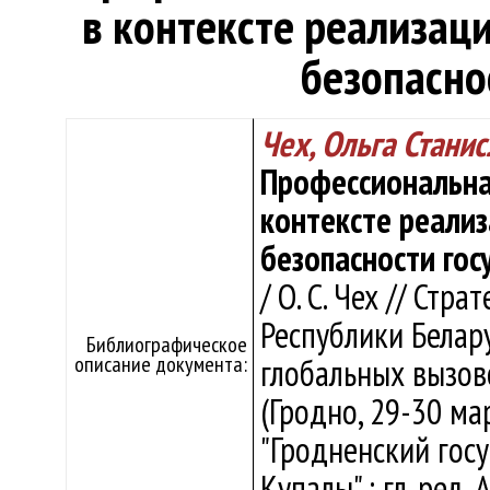
в контексте реализац
безопасно
Чех, Ольга Стани
Профессиональна
контексте реали
безопасности гос
/ О. С. Чех // Ст
Республики Белар
Библиографическое
описание документа:
глобальных вызово
(Гродно, 29-30 ма
"Гродненский гос
Купалы" ; гл. ред. 