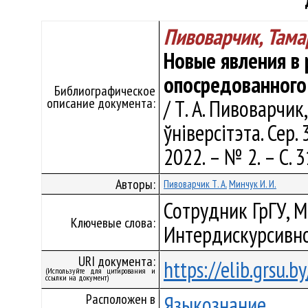
Пивоварчик, Тама
Новые явления в 
опосредованного
Библиографическое
описание документа:
/ Т. А. Пивоварчик
ўніверсітэта. Сер. 
2022. – № 2. – С. 3
Авторы:
Пивоварчик Т. А.
Минчук И. И.
Сотрудник ГрГУ, М
Ключевые слова:
Интердискурсивно
URI документа:
https://elib.grsu.
(Используйте для цитирования и
ссылки на документ)
Расположен в
Языкознание