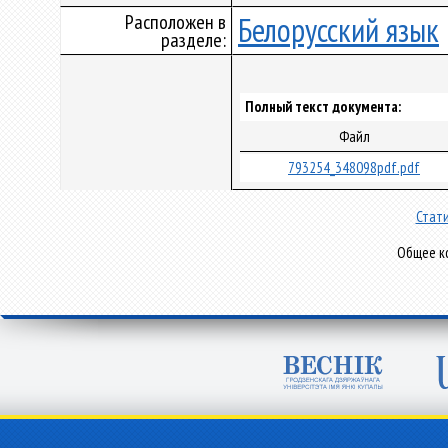
Расположен в
Белорусский язык
разделе:
Полный текст документа:
Файл
793254_348098pdf.pdf
Стати
Общее ко