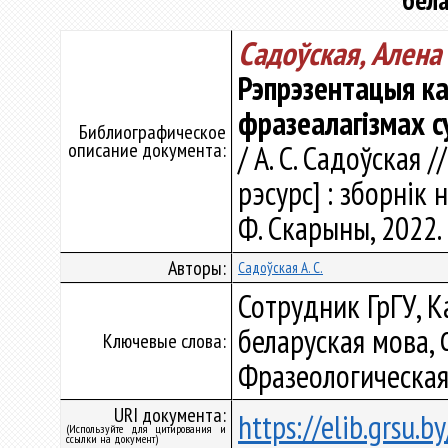
бел
Садоўская, Алена
Рэпрэзентацыя ка
фразеалагізмах с
Библиографическое
описание документа:
/ А. С. Садоўская
рэсурс] : зборнік 
Ф. Скарыны, 2022. 
Авторы:
Садоўская А. С.
Сотрудник ГрГУ, К
беларуская мова, 
Ключевые слова:
Фразеологическая
URI документа:
https://elib.grsu.
(Используйте для цитирования и
ссылки на документ)