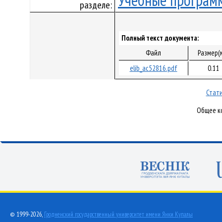
Учебные програм
разделе:
Полный текст документа:
Файл
Размер(
elib_ac52816.pdf
0.11
Стати
Общее ко
© 1999-2026,
Гродненский государственный университет имени Янки Купалы