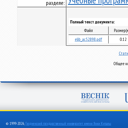
Учебные програм
разделе:
Полный текст документа:
Файл
Размер(
elib_ac52898.pdf
0.12
Стати
Общее ко
© 1999-2026,
Гродненский государственный университет имени Янки Купалы