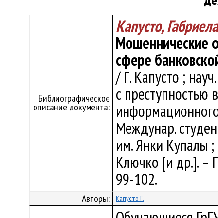
де
Капусто, Габриела
Мошеннические о
сфере банковско
/ Г. Капусто ; науч
с преступностью 
Библиографическое
описание документа:
информационного о
Междунар. студен
им. Янки Купалы ; г
Ключко [и др.]. – 
99-102.
Авторы:
Капусто Г.
Обучающиеся ГрГУ