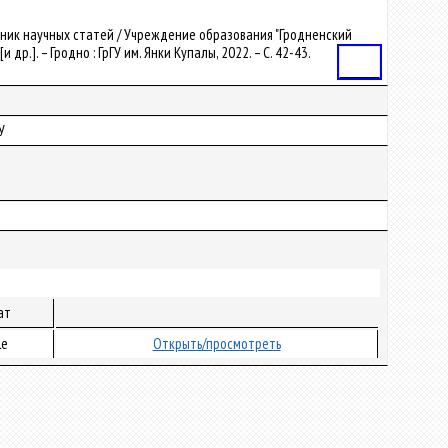
борник научных статей / Учреждение образования "Гродненский
 др.]. – Гродно : ГрГУ им. Янки Купалы, 2022. – С. 42-43.
Статья
У
ат
le
Открыть/просмотреть