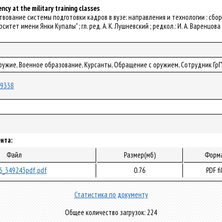
ncy at the military training classes
енствование системы подготовки кадров в вузе: направления и технологии : с
тет имени Янки Купалы" ; гл. ред. А. К. Лушневский ; редкол.: И. А. Варенцова [и
ружие, Военное образование, Курсанты, Обращение с оружием, Сотрудник ГрГ
/89338
нта:
Файл
Размер(мб)
Форм
6_349243pdf.pdf
0.76
PDF fi
Статистика по документу
Общее количество загрузок: 224