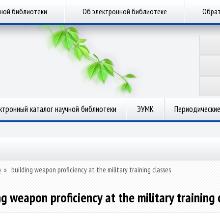
чной библиотеки
Об электронной библиотеке
Обрат
ктронный каталог научной библиотеки
ЭУМК
Периодические
о
»
building weapon proficiency at the military training classes
ng weapon proficiency at the military training 