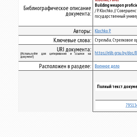
Building weapon proficie
Библиографическое описание
/ P. Klochko // Соверш
документа:
государственный универси
Авторы:
Klochko P.
Ключевые слова:
Стрельба, Стрелковое о
URI документа:
https://elib.grsu.by/doc
(Используйте для цитирования и ссылки на
документ)
Расположен в разделе:
Военное дело
Полный текст докуме
79513