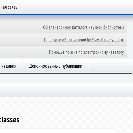
ная связь
Об электронном каталоге научной библиотеки
О ресурсе «Репозиторий ГрГУ им. Янки Купалы»
Помощь в поиске по электронному каталогу
 издания
Депонированные публикации
classes