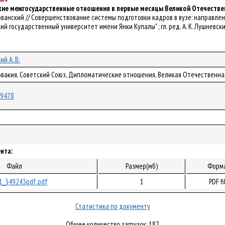
ие межгосударственные отношения в первые месяцы Великой Отечестве
. Хованский // Совершенствование системы подготовки кадров в вузе: направл
 государственный университет имени Янки Купалы" ; гл. ред. А. К. Лушневский ; 
й А. В.
ловакия, Советский Союз, Дипломатические отношения, Великая Отечественна
/89478
нта:
Файл
Размер(мб)
Форм
1_349243pdf.pdf
1
PDF fi
Статистика по документу
Общее количество загрузок: 187