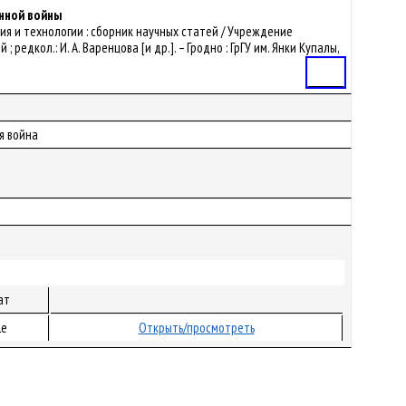
нной войны
ения и технологии : сборник научных статей / Учреждение
редкол.: И. А. Варенцова [и др.]. – Гродно : ГрГУ им. Янки Купалы,
Статья
я война
ат
le
Открыть/просмотреть