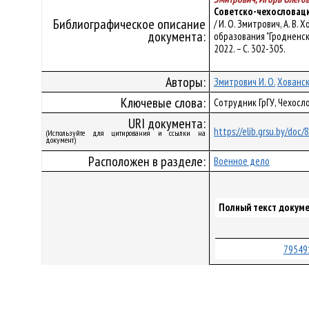
Советско-чехословацк
Библиографическое описание
/ И. О. Змитрович, А. В
документа:
образования "Гродненский
2022. – С. 302-305.
Авторы:
Змитрович И. О.
Ховански
Ключевые слова:
Сотрудник ГрГУ, Чехос
URI документа:
https://elib.grsu.by/doc
(Используйте для цитирования и ссылки на
документ)
Расположен в разделе:
Военное дело
Полный текст докуме
79549