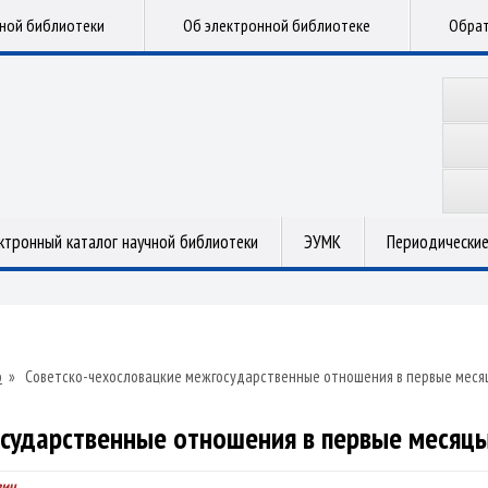
чной библиотеки
Об электронной библиотеке
Обрат
ктронный каталог научной библиотеки
ЭУМК
Периодические
о
»
Советско-чехословацкие межгосударственные отношения в первые меся
сударственные отношения в первые месяц
вич