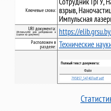
Сотрудник ГрГУ, 
взрыв, Наночасти
Ключевые слова:
Импульсная лазер
URI документа:
https://elib.grsu.
(Используйте для цитирования и
ссылки на документ)
Расположен в
Технические наук
разделе:
Полный текст документа:
Файл
795857_347407pdf.pdf
Статисти