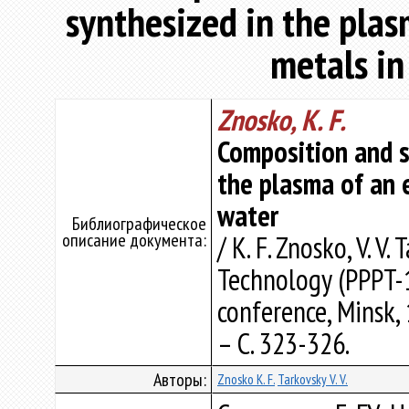
synthesized in the plas
metals in
Znosko, K. F.
Composition and s
the plasma of an e
water
Библиографическое
описание документа:
/ K. F. Znosko, V. 
Technology (PPPT-1
conference, Minsk, 
– С. 323-326.
Авторы:
Znosko K. F.
Tarkovsky V. V.