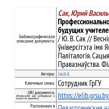
Сак, Юрий Василь
Профессионально
будущих учителе
Библиографическое
/ Ю. В. Сак // Вес
описание документа:
ўніверсітэта імя Я
Паліталогія. Сацыя
Правазнаўства. Філ
Авторы:
Сак Ю. В.
Сотрудник ГрГУ
Ключевые слова:
URI документа:
https://elib.grsu.
(Используйте для цитирования и
ссылки на документ)
Расположен в
Педагогические н