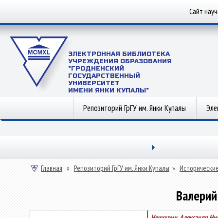
Сайт нау
ЭЛЕКТРОННАЯ БИБЛИОТЕКА
УЧРЕЖДЕНИЯ ОБРАЗОВАНИЯ
"ГРОДНЕНСКИЙ
ГОСУДАРСТВЕННЫЙ
УНИВЕРСИТЕТ
ИМЕНИ ЯНКИ КУПАЛЫ"
Репозиторий ГрГУ им. Янки Купалы
Эле
Главная
»
Репозиторий ГрГУ им. Янки Купалы
»
Исторические
Валерий
Нечухрин, Александр Ни