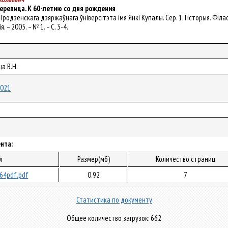
ерепица. К 60-летию со дня рождения
ік Гродзенскага дзяржаўнага ўніверсітэта імя Янкі Купалы. Сер. 1, Гісторыя. Філас
 – 2005. – № 1. – С. 3-4.
а В.Н.
9021
нта:
л
Размер(мб)
Количество страниц
64pdf.pdf
0.92
7
Статистика по документу
Общее количество загрузок: 662