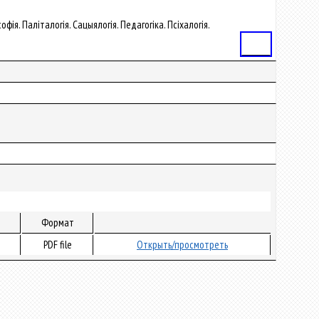
офія. Паліталогія. Сацыялогія. Педагогіка. Псіхалогія.
Статья
Формат
PDF file
Открыть/просмотреть