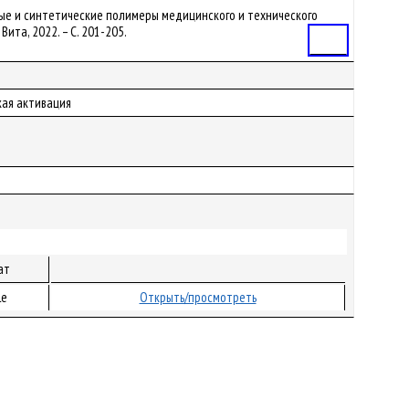
иродные и синтетические полимеры медицинского и технического
Вита, 2022. – С. 201-205.
Статья
кая активация
ат
le
Открыть/просмотреть