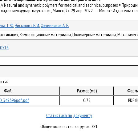
р.] // Natural and synthetic polymers for medical and technical purposes = Пр
ладов междунар. науч. конф., Минск, 27-29 апр. 2022 г. – Минск : Издательство 
ева Т. Ф.
Эйсымонт Е. И.
Овчинников А. Е.
оактивация, Композиционные материалы, Полимерные материалы, Механичес
/90516
нта:
Файл
Размер(мб)
Форм
0_349396pdf.pdf
0.72
PDF fi
Статистика по документу
Общее количество загрузок: 281