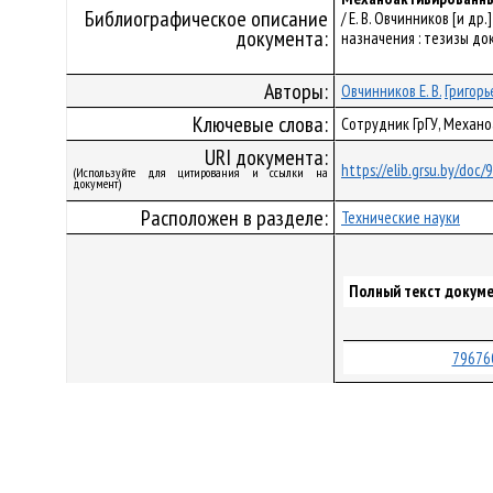
Библиографическое описание
/ Е. В. Овчинников [и д
документа:
назначения : тезизы док
Авторы:
Овчинников Е. В.
Григорь
Ключевые слова:
Сотрудник ГрГУ, Механ
URI документа:
https://elib.grsu.by/doc
(Используйте для цитирования и ссылки на
документ)
Расположен в разделе:
Технические науки
Полный текст докуме
79676