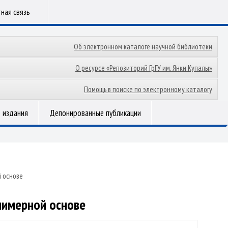
ная связь
Об электронном каталоге научной библиотеки
О ресурсе «Репозиторий ГрГУ им. Янки Купалы»
Помощь в поиске по электронному каталогу
 издания
Депонированные публикации
 основе
лимерной основе