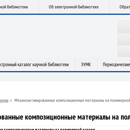
чной библиотеки
Об электронной библиотеке
Обрат
ктронный каталог научной библиотеки
ЭУМК
Периодические
науки
»
Механоактивированные композиционные материалы на полимерной
ванные композиционные материалы на по
е композиционные материалы на полимерной основе