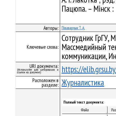
Пацюпа. – Мінск : 
Авторы:
Піваварчык Т. А.
Сотрудник ГрГУ, 
Массмедийный тек
Ключевые слова:
коммуникации, Ин
URI документа:
https://elib.grsu.
(Используйте для цитирования и
ссылки на документ)
Расположен в
Журналистика
разделе:
Полный текст документа:
Файл
Ра