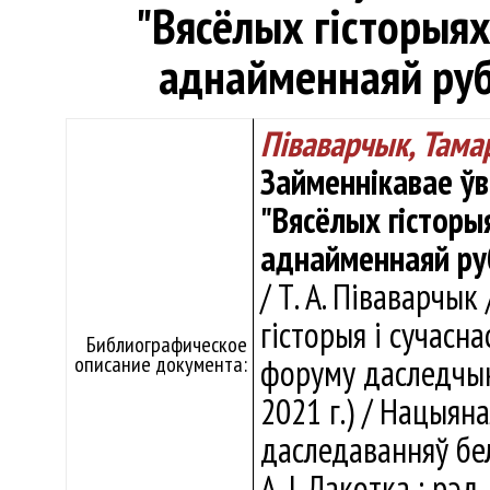
"Вясёлых гісторыях
аднайменнаяй рубр
Піваварчык, Тама
Займеннікавае ўв
"Вясёлых гісторы
аднайменнаяй руб
/ Т. А. Піваварчык
гісторыя і сучасн
Библиографическое
описание документа:
форуму даследчыка
2021 г.) / Нацыян
даследаванняў бел.
А. І. Лакотка ; рэд.