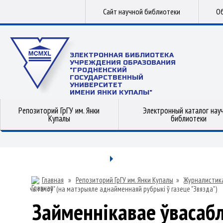
Сайт научной библиотеки
Об
ЭЛЕКТРОННАЯ БИБЛИОТЕКА
УЧРЕЖДЕНИЯ ОБРАЗОВАНИЯ
"ГРОДНЕНСКИЙ
ГОСУДАРСТВЕННЫЙ
УНИВЕРСИТЕТ
ИМЕНИ ЯНКИ КУПАЛЫ"
Репозиторий ГрГУ им. Янки
Электронный каталог нау
Купалы
библиотеки
Главная
»
Репозиторий ГрГУ им. Янки Купалы
»
Журналистик
чытачоў" (на матэрыяле аднайменнаяй рубрыкі ў газеце "Звязда")
Займеннікавае ўвасабл