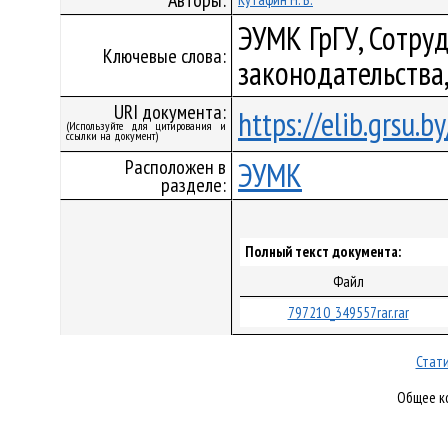
Авторы:
ЭУМК ГрГУ, Сотру
Ключевые слова:
законодательства
URI документа:
https://elib.grsu.
(Используйте для цитирования и
ссылки на документ)
Расположен в
ЭУМК
разделе:
Полный текст документа:
Файл
797210_349557rar.rar
Стати
Общее ко