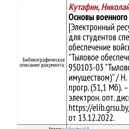
Кутафин, Никола
Основы военного
[Электронный рес
для студентов сп
обеспечение войск
"Тыловое обеспече
Библиографическое
описание документа:
950103-03 "Тылов
имуществом)" / Н. 
прогр. (51,1 Мб). 
электрон. опт. ди
https://elib.grsu.
от 13.12.2022.
Кутафин Н. В.