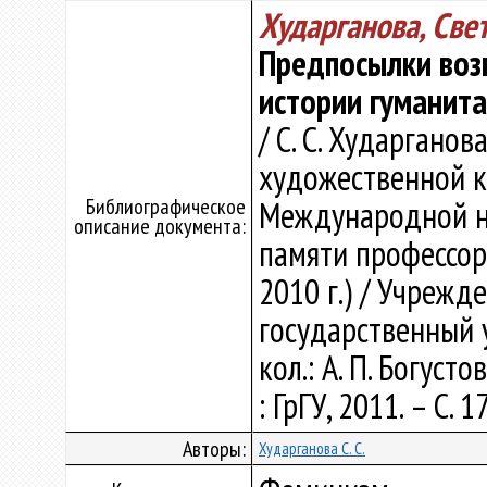
Хударганова, Све
Предпосылки воз
истории гуманит
/ С. С. Хударгано
художественной ку
Библиографическое
Международной н
описание документа:
памяти профессора
2010 г.) / Учрежд
государственный 
кол.: А. П. Богусто
: ГрГУ, 2011. – С. 
Авторы:
Хударганова С. С.