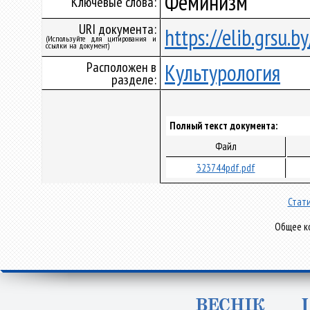
Феминизм
Ключевые слова:
URI документа:
https://elib.grsu.
(Используйте для цитирования и
ссылки на документ)
Расположен в
Культурология
разделе:
Полный текст документа:
Файл
323744pdf.pdf
Стати
Общее ко