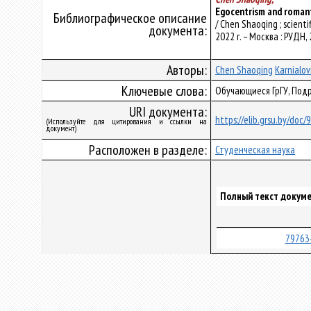
Egocentrism and romant
Библиографическое описание
/ Chen Shaoqing ; scient
документа:
2022 г. – Москва : РУДН, 
Авторы:
Chen Shaoqing
Karnialov
Ключевые слова:
Обучающиеся ГрГУ, Под
URI документа:
https://elib.grsu.by/doc
(Используйте для цитирования и ссылки на
документ)
Расположен в разделе:
Студенческая наука
Полный текст докуме
79763