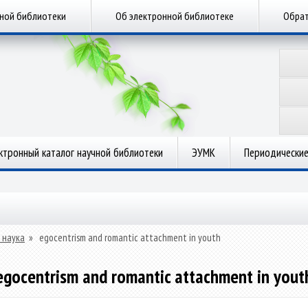
чной библиотеки
Об электронной библиотеке
Обрат
ктронный каталог научной библиотеки
ЭУМК
Периодические
 наука
»
egocentrism and romantic attachment in youth
egocentrism and romantic attachment in yout