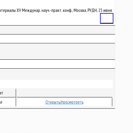
: материалы ХV Междунар. науч.-практ. конф., Москва, РУДН, 25 июня
Статья
ат
le
Открыть/просмотреть