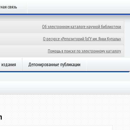
ная связь
Об электронном каталоге научной библиотеки
О ресурсе «Репозиторий ГрГУ им. Янки Купалы»
Помощь в поиске по электронному каталогу
 издания
Депонированные публикации
h