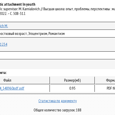
ic attachment In youth
ific supervisor: M. Karnialovich // Высшая школа: опыт, проблемы, перспективы 
2022. – С. 308-312.
ich M.
ростковый возраст, Эгоцентризм, Романтизм
/91234
нта:
Файл
Размер(мб)
Форм
4_348960pdf.pdf
0.95
PDF fi
Статистика по документу
Общее количество загрузок: 188