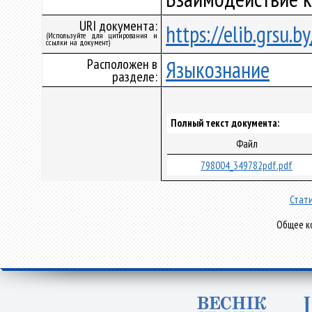
URI документа:
https://elib.grsu.
(Используйте для цитирования и
ссылки на документ)
Расположен в
Языкознание
разделе:
Полный текст документа:
Файл
798004_349782pdf.pdf
Стати
Общее ко