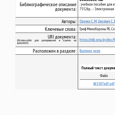
Библиографическое описание
: учебное пособие для ку
документа:
75526р.. – Электронная
Авторы:
Орочко С. М.
Цисевич С. В
Ключевые слова:
Гриф Минобороны РБ, Со
URI документа:
https://elib.grsu.by/doc/
(Используйте для цитирования и ссылки на
документ)
Расположен в разделе:
Военное дело
Полный текст докуме
Файл
465387pdf.pdf