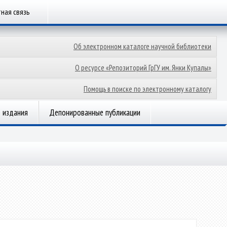
ная связь
Об электронном каталоге научной библиотеки
О ресурсе «Репозиторий ГрГУ им. Янки Купалы»
Помощь в поиске по электронному каталогу
 издания
Депонированные публикации