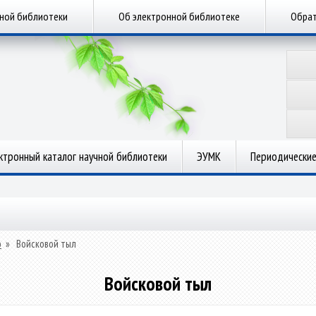
чной библиотеки
Об электронной библиотеке
Обрат
ктронный каталог научной библиотеки
ЭУМК
Периодические
о
»
Войсковой тыл
Войсковой тыл