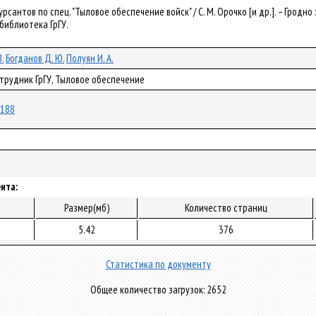
рсантов по спец. "Тыловое обеспечение войск" / С. М. Орочко [и др.]. – Гродно :
 библиотека ГрГУ.
.
Богданов Д. Ю.
Полуян И. А.
трудник ГрГУ, Тыловое обеспечение
9188
нта:
Размер(мб)
Количество страниц
5.42
376
Статистика по документу
Общее количество загрузок: 2652