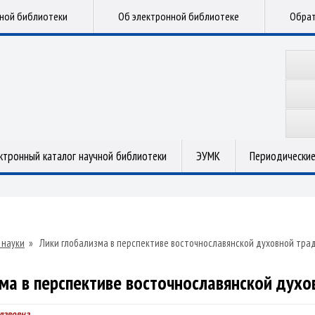
чной библиотеки
Об электронной библиотеке
Обрат
ктронный каталог научной библиотеки
ЭУМК
Периодические
 науки
»
Лики глобализма в перспективе восточнославянской духовной тра
ма в перспективе восточнославянской дух
лавовна