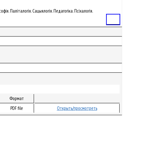
офія. Паліталогія. Сацыялогія. Педагогіка. Псіхалогія.
Статья
Формат
PDF file
Открыть/просмотреть