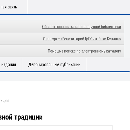
ная связь
Об электронном каталоге научной библиотеки
О ресурсе «Репозиторий ГрГУ им. Янки Купалы»
Помощь в поиске по электронному каталогу
 издания
Депонированные публикации
диции
овной традиции