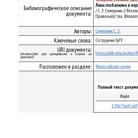
Лики глобализма в пе
Библиографическое описание
/ С. З. Семерник // Весн
документа:
Правазнаўства. Філалогія.
Авторы:
Семерник С. З.
Ключевые слова:
Сотрудник ГрГУ
URI документа:
https://elib.grsu.by/doc/
(Используйте для цитирования и ссылки на
документ)
Расположен в разделе:
Философские науки
Полный текст докуме
Файл
129675pdf.pdf