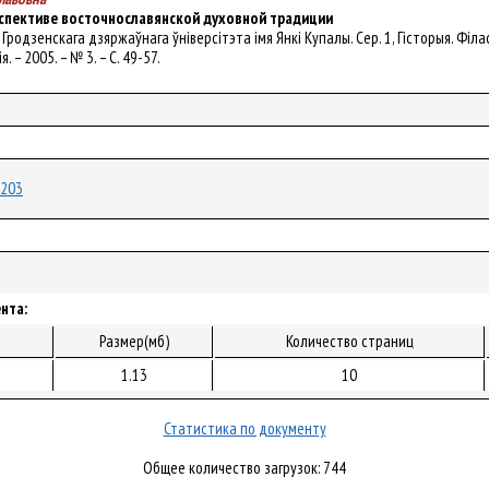
рспективе восточнославянской духовной традиции
ік Гродзенскага дзяржаўнага ўніверсітэта імя Янкі Купалы. Сер. 1, Гісторыя. Філас
 – 2005. – № 3. – С. 49-57.
9203
нта:
Размер(мб)
Количество страниц
1.13
10
Статистика по документу
Общее количество загрузок: 744