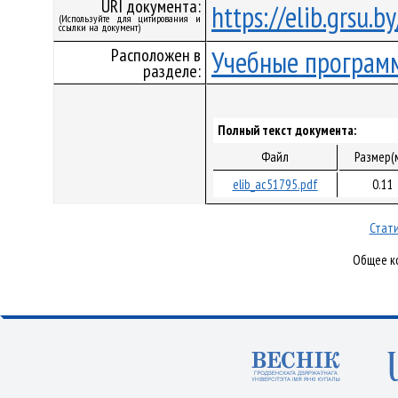
URI документа:
https://elib.grsu.
(Используйте для цитирования и
ссылки на документ)
Расположен в
Учебные програм
разделе:
Полный текст документа:
Файл
Размер(
elib_ac51795.pdf
0.11
Стати
Общее ко