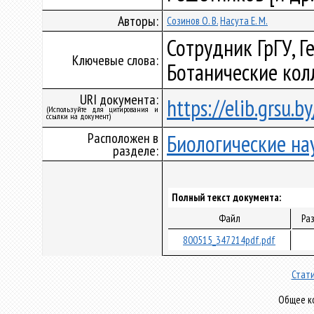
Авторы:
Созинов О. В.
Насута Е. М.
Сотрудник ГрГУ, Г
Ключевые слова:
Ботанические кол
URI документа:
https://elib.grsu.
(Используйте для цитирования и
ссылки на документ)
Расположен в
Биологические на
разделе:
Полный текст документа:
Файл
Ра
800515_347214pdf.pdf
Стати
Общее ко