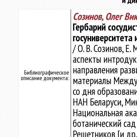
и ди
Созинов, Олег Ви
Гербарий сосудис
госуниверситета 
/ О. В. Созинов, Е
аспекты интродук
направления разви
Библиографическое
описание документа:
материалы Междун
со дня образован
НАН Беларуси, Минс
Национальная ака
ботанический сад ; 
Решетников [и др.]