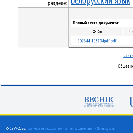
Белорусский язык
разделе:
Полный текст документа:
Файл
Ра
802644_195104pdf.pdf
Стати
Общее ко
© 1999-2026,
Гродненский государственный университет имени Янки Купалы