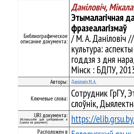
Даніловіч, Мікал
Этымалагічная д
фразеалагізмаў
Библиографическое
/ М. А. Даніловіч
описание документа:
культура: аспекты 
годдзя з дня нар
Мінск : БДПУ, 2013
Авторы:
Даніловіч М. А.
Сотрудник ГрГУ, Э
Ключевые слова:
слоўнік, Дыялектн
URI документа:
https://elib.grsu.
(Используйте для цитирования и
ссылки на документ)
Расположен в