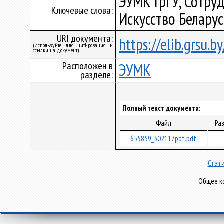
ЭУМК ГрГУ, Сотруд
Ключевые слова:
Искусство Белару
URI документа:
https://elib.grsu.
(Используйте для цитирования и
ссылки на документ)
Расположен в
ЭУМК
разделе:
Полный текст документа:
Файл
Ра
655859_302117pdf.pdf
Стати
Общее ко