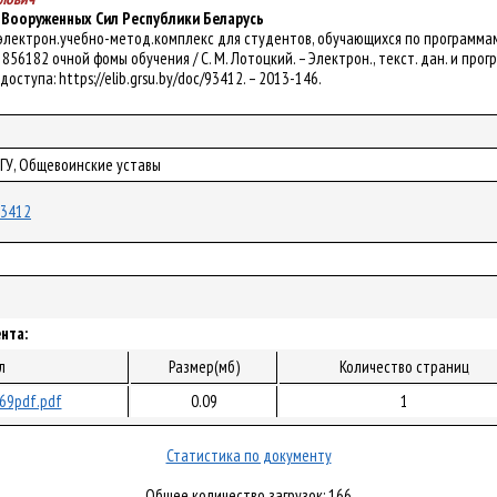
Вооруженных Сил Республики Беларусь
 электрон.учебно-метод.комплекс для студентов, обучающихся по программам
856182 очной фомы обучения / С. М. Лотоцкий. – Электрон., текст. дан. и прогр. (
оступа: https://elib.grsu.by/doc/93412. – 2013-146.
рГУ, Общевоинские уставы
/93412
нта:
л
Размер(мб)
Количество страниц
69pdf.pdf
0.09
1
Статистика по документу
Общее количество загрузок: 166