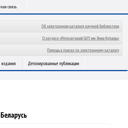
ная связь
Об электронном каталоге научной библиотеки
О ресурсе «Репозиторий ГрГУ им. Янки Купалы»
Помощь в поиске по электронному каталогу
 издания
Депонированные публикации
 Беларусь