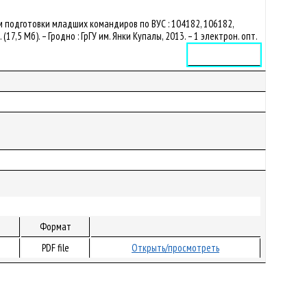
 подготовки младших командиров по ВУС : 104182, 106182,
17,5 Мб). – Гродно : ГрГУ им. Янки Купалы, 2013. – 1 электрон. опт.
Электронное издание
Формат
PDF file
Открыть/просмотреть