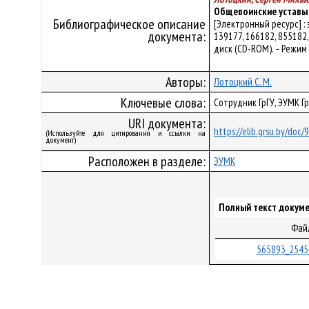
Общевоинские уставы 
Библиографическое описание
[Электронный ресурс] :
документа:
139177, 166182, 855182, 
диск (CD-ROM). – Режим д
Авторы:
Лотоцкий С. М.
Ключевые слова:
Сотрудник ГрГУ, ЭУМК Г
URI документа:
https://elib.grsu.by/doc
(Используйте для цитирования и ссылки на
документ)
Расположен в разделе:
ЭУМК
Полный текст докуме
Фай
565893_2545