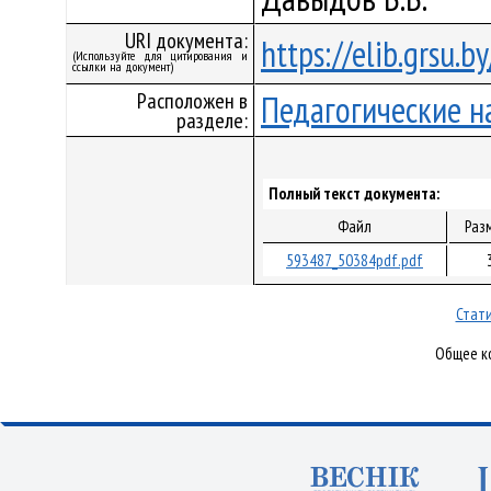
URI документа:
https://elib.grsu.
(Используйте для цитирования и
ссылки на документ)
Расположен в
Педагогические н
разделе:
Полный текст документа:
Файл
Раз
593487_50384pdf.pdf
Стати
Общее ко