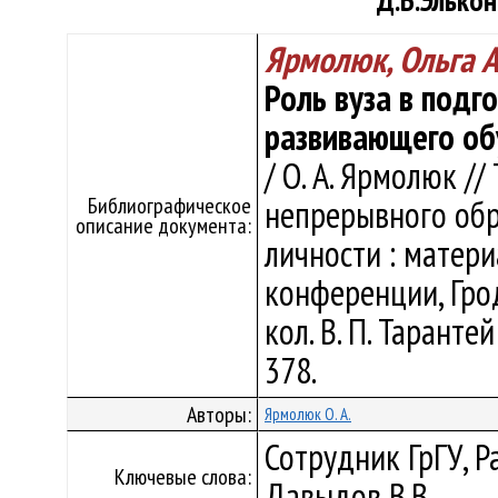
Д.Б.Элькон
Ярмолюк, Ольга 
Роль вуза в подг
развивающего обу
/ О. А. Ярмолюк //
Библиографическое
непрерывного обр
описание документа:
личности : матер
конференции, Гродн
кол. В. П. Тарантей 
378.
Авторы:
Ярмолюк О. А.
Сотрудник ГрГУ, Р
Ключевые слова:
Давыдов В.В.