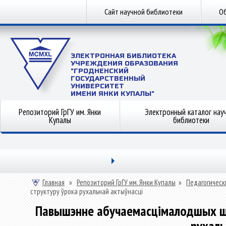
Сайт научной библиотеки
Об
ЭЛЕКТРОННАЯ БИБЛИОТЕКА
УЧРЕЖДЕНИЯ ОБРАЗОВАНИЯ
"ГРОДНЕНСКИЙ
ГОСУДАРСТВЕННЫЙ
УНИВЕРСИТЕТ
ИМЕНИ ЯНКИ КУПАЛЫ"
Репозиторий ГрГУ им. Янки
Электронный каталог нау
Купалы
библиотеки
Главная
»
Репозиторий ГрГУ им. Янки Купалы
»
Педагогическ
структуру ўрока рухальнай актыўнасці
Павышэнне абучаемасцімалодшых шко