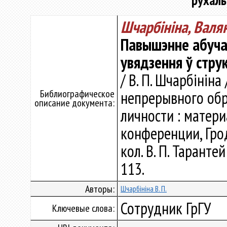
рухаль
Шчарбініна, Валя
Павышэнне абуча
увядзення ў стру
/ В. П. Шчарбініна
Библиографическое
непрерывного обр
описание документа:
личности : матер
конференции, Гродно
кол. В. П. Тарантей
113.
Авторы:
Шчарбініна В. П.
Сотрудник ГрГУ
Ключевые слова: