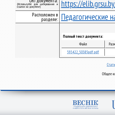
URI документа:
https://elib.grsu.
(Используйте для цитирования и
ссылки на документ)
Расположен в
Педагогические н
разделе:
Полный текст документа:
Файл
Раз
593422_50385pdf.pdf
Стати
Общее ко