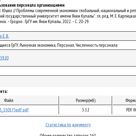
зования персонала организациями
ц, Е. В. Юшко // Проблемы современной экономики: глобальный, национальный и 
 государственный университет имени Янки Купалы" ; гл. ред. М. Е. Карпицкая ; зам
нок. – Гродно : ГрГУ им. Янки Купалы, 2022. – С. 20-29.
 Е. В.
щиеся ГрГУ, Рыночная экономика, Персонал, Численность персонала
/93920
нта:
Файл
Размер(мб)
Форм
5_350175pdf.pdf
3.12
PDF fi
Статистика по документу
Общее количество загрузок: 161