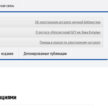
ная связь
Об электронном каталоге научной библиотеки
О ресурсе «Репозиторий ГрГУ им. Янки Купалы»
Помощь в поиске по электронному каталогу
 издания
Депонированные публикации
ациями