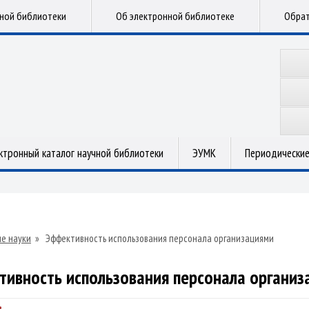
чной библиотеки
Об электронной библиотеке
Обрат
ктронный каталог научной библиотеки
ЭУМК
Периодические
е науки
»
Эффективность использования персонала организациями
тивность использования персонала организ
а