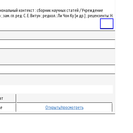
региональный контекст : сборник научных статей / Учреждение
. гл. ред. С. Е. Витун ; редкол.: Ли Чон Ку [и др.] ; рецензенты: Н.
Статья
ат
le
Открыть/просмотреть