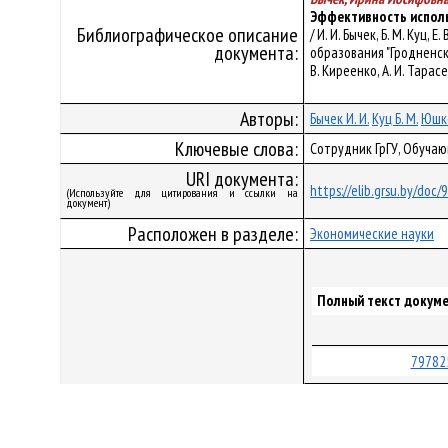
Эффективность исполь
Библиографическое описание
/ И. И. Бычек, Б. М. Ку
документа:
образования "Гродненский
В. Киреенко, А. И. Тарасе
Авторы:
Бычек И. И.
Куц Б. М.
Юшко
Ключевые слова:
Сотрудник ГрГУ, Обучаю
URI документа:
https://elib.grsu.by/doc
(Используйте для цитирования и ссылки на
документ)
Расположен в разделе:
Экономические науки
Полный текст докуме
79782