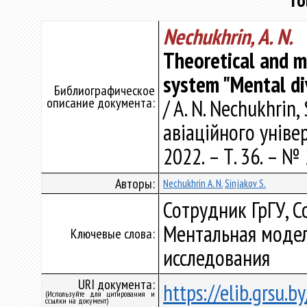
ro
Nechukhrin, A. N.
Theoretical and m
system "Mental di
Библиографическое
описание документа:
/ A. N. Nechukhrin,
авіаційного універ
2022. – Т. 36. – № 
Авторы:
Nechukhrin A. N.
Sinjakov S.
Сотрудник ГрГУ, 
Ментальная модель
Ключевые слова:
исследования
URI документа:
https://elib.grsu.
(Используйте для цитирования и
ссылки на документ)