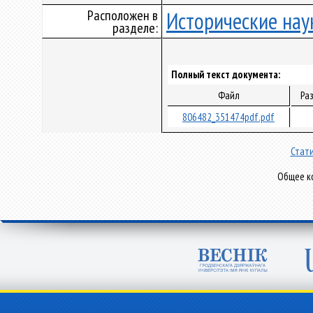
Расположен в
Исторические нау
разделе:
Полный текст документа:
Файл
Ра
806482_351474pdf.pdf
Стати
Общее ко