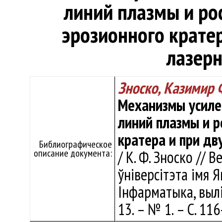
линий плазмы и ро
эрозионного крате
лазерн
Зноско, Казимир
Механизмы усиле
линий плазмы и р
кратера и при дв
Библиографическое
описание документа:
/ К. Ф. Зноско // 
ўніверсітэта імя Я
Інфарматыка, выліч
13. – № 1. – С. 11