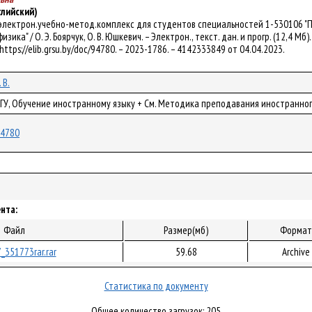
глийский)
: электрон.учебно-метод.комплекс для студентов специальностей 1-530106 
ика" / О. Э. Боярчук, О. В. Юшкевич. – Электрон., текст. дан. и прогр. (12,4 Мб).
https://elib.grsu.by/doc/94780. – 2023-1786. – 4142333849 от 04.04.2023.
 В.
рГУ, Обучение иностранному языку + См. Методика преподавания иностранного
/94780
нта:
Файл
Размер(мб)
Формат
_351773rar.rar
59.68
Archive
Статистика по документу
Общее количество загрузок: 205