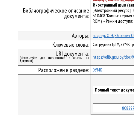
Иностранный язык (ан
Библиографическое описание
[Электронный ресурс] 
документа:
310408 "Компьютерная физ
ROM). – Режим доступа: 
Авторы:
Боярчук О. Э.
Юшкевич О.
Ключевые слова:
Сотрудник ГрГУ, ЭУМК Г
URI документа:
https://elib.grsu.by/doc
(Используйте для цитирования и ссылки на
документ)
Расположен в разделе:
ЭУМК
Полный текст докуме
808297