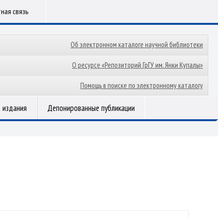
ная связь
Об электронном каталоге научной библиотеки
О ресурсе «Репозиторий ГрГУ им. Янки Купалы»
Помощь в поиске по электронному каталогу
 издания
Депонированные публикации