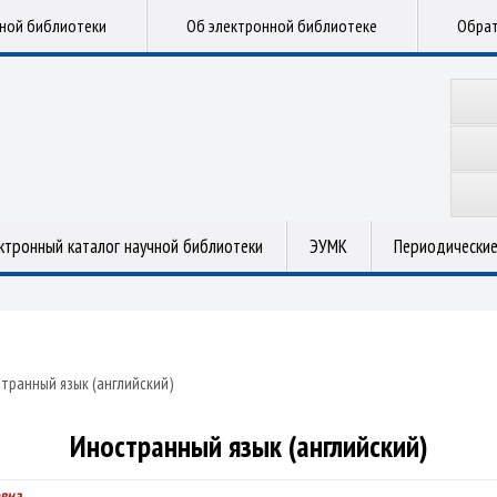
чной библиотеки
Об электронной библиотеке
Обрат
ктронный каталог научной библиотеки
ЭУМК
Периодические
транный язык (английский)
Иностранный язык (английский)
овна