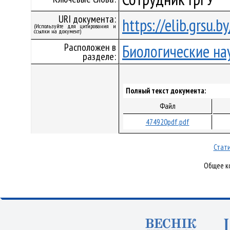
URI документа:
https://elib.grsu.
(Используйте для цитирования и
ссылки на документ)
Расположен в
Биологические на
разделе:
Полный текст документа:
Файл
474920pdf.pdf
Стати
Общее ко