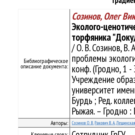
градие
Созинов, Олег Ви
Эколого-ценотич
торфяника "Доку
/ О. В. Созинов, В.
проблемы экологии
Библиографическое
описание документа:
конф. (Гродно, 1 - 3
Учреждение образ
университет имени 
Бурдь ; Ред. коллег
Рыжая. – Гродно : Г
Авторы:
Созинов О. В.
Ракович В. А.
Лещинская 
Сотрудник ГрГУ
Ключевые слова: