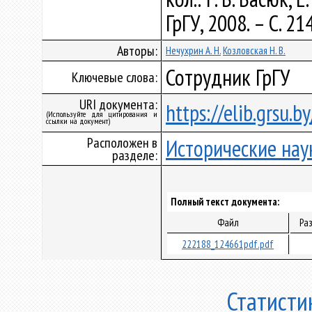
ГрГУ, 2008. – С. 21
Авторы:
Нечухрин А. Н.
Козловская Н. В.
Сотрудник ГрГУ
Ключевые слова:
URI документа:
https://elib.grsu.
(Используйте для цитирования и
ссылки на документ)
Расположен в
Исторические нау
разделе:
Полный текст документа:
Файл
Ра
222188_124661pdf.pdf
Статисти