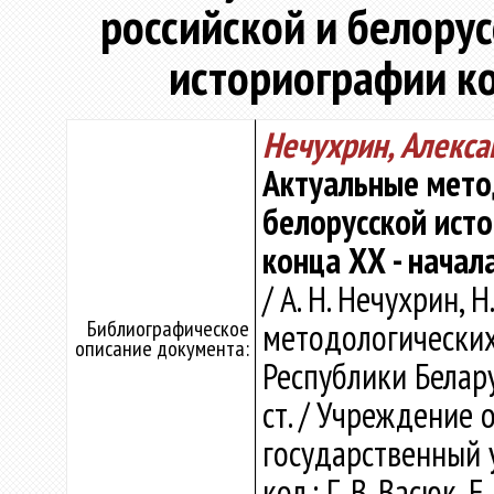
российской и белорус
историографии кон
Нечухрин, Алекс
Актуальные мето
белорусской исто
конца ХХ - начала
/ А. Н. Нечухрин, 
Библиографическое
методологических
описание документа:
Республики Белару
ст. / Учреждение 
государственный 
кол.: Г. В. Васюк, 