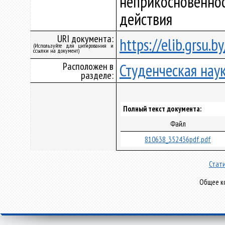
неприкосновеннос
действия
URI документа:
https://elib.grsu.
(Используйте для цитирования и
ссылки на документ)
Расположен в
Студенческая нау
разделе:
Полный текст документа:
Файл
810638_352436pdf.pdf
Стати
Общее ко