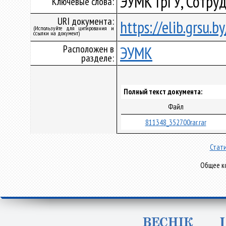
ЭУМК ГрГУ, Сотруд
Ключевые слова:
URI документа:
https://elib.grsu.
(Используйте для цитирования и
ссылки на документ)
Расположен в
ЭУМК
разделе:
Полный текст документа:
Файл
811348_352700rar.rar
Стати
Общее ко