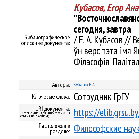
Кубасов, Егор Ан
"Восточнославянс
сегодня, завтра
Библиографическое
/ Е. А. Кубасов //
описание документа:
ўніверсітэта імя Ян
Філасофія. Палітал
Авторы:
Кубасов Е. А.
Сотрудник ГрГУ
Ключевые слова:
URI документа:
https://elib.grsu.
(Используйте для цитирования и
ссылки на документ)
Расположен в
Философские нау
разделе: