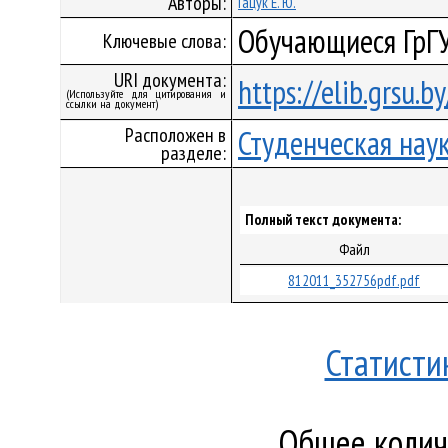
Авторы:
Гацук Е. Ю.
Обучающиеся ГрГУ
Ключевые слова:
URI документа:
https://elib.grsu.
(Используйте для цитирования и
ссылки на документ)
Расположен в
Студенческая нау
разделе:
Полный текст документа:
Файл
812011_352756pdf.pdf
Статисти
Общее количе