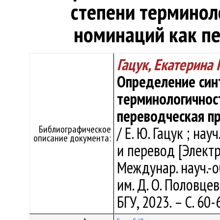
степени терминол
номинаций как п
Гацук, Екатерина
Определение син
терминологичнос
переводческая п
Библиографическое
/ Е. Ю. Гацук ; нау
описание документа:
и перевод [Электр
Междунар. науч.-
им. Д. О. Половцев
БГУ, 2023. – С. 60-