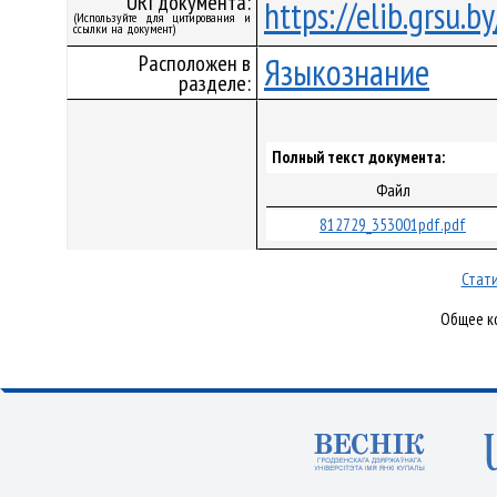
URI документа:
https://elib.grsu.
(Используйте для цитирования и
ссылки на документ)
Расположен в
Языкознание
разделе:
Полный текст документа:
Файл
812729_353001pdf.pdf
Стати
Общее ко