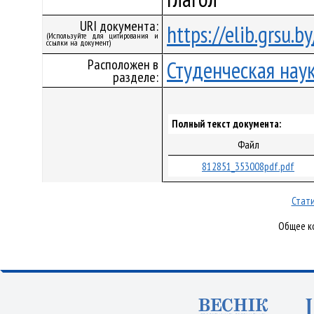
URI документа:
https://elib.grsu.
(Используйте для цитирования и
ссылки на документ)
Расположен в
Студенческая нау
разделе:
Полный текст документа:
Файл
812851_353008pdf.pdf
Стати
Общее ко