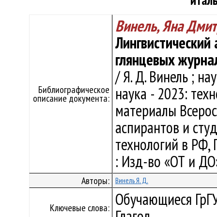
итал
Винель, Яна Дми
Лингвистический 
глянцевых журна
/ Я. Д. Винель ; н
Библиографическое
наука - 2023: техн
описание документа:
материалы Всеросс
аспирантов и студ
технологий в РФ, 
: Изд-во «ОТ и ДО»
Авторы:
Винель Я. Д.
Обучающиеся ГрГУ
Ключевые слова:
Глагол